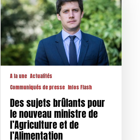
brûlants
pour
le
nouveau
ministre
de
l’Agriculture
et
de
A la une
Actualités
l’Alimentation
Communiqués de presse
Infos Flash
Des sujets brûlants pour
le nouveau ministre de
l’Agriculture et de
l’Alimentation