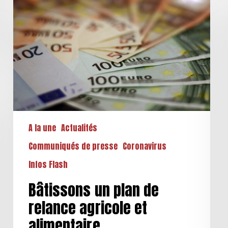
un
plan
de
relance
agricole
et
alimentaire
A la une
Actualités
Communiqués de presse
Coronavirus
Infos Flash
Bâtissons un plan de
relance agricole et
alimentaire