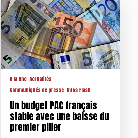
budget
PAC
français
stable
avec
une
baisse
du
premier
pilier
A la une
Actualités
Communiqués de presse
Infos Flash
Un budget PAC français
stable avec une baisse du
premier pilier