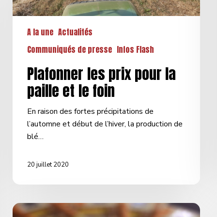
le
foin
A la une
Actualités
Communiqués de presse
Infos Flash
Plafonner les prix pour la
paille et le foin
En raison des fortes précipitations de
l’automne et début de l’hiver, la production de
blé…
20 juillet 2020
Bâtissons