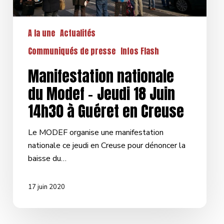
Guéret
en
A la une
Actualités
Creuse
Communiqués de presse
Infos Flash
Manifestation nationale
du Modef – Jeudi 18 Juin
14h30 à Guéret en Creuse
Le MODEF organise une manifestation
nationale ce jeudi en Creuse pour dénoncer la
baisse du…
17 juin 2020