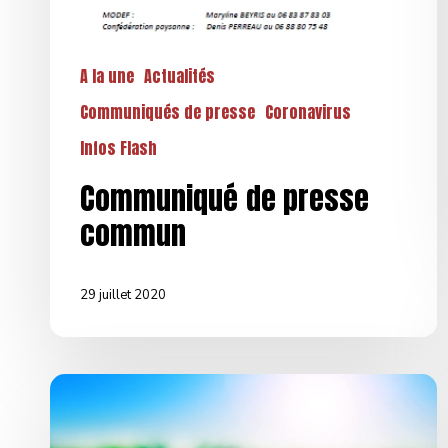
A la une
Actualités
Communiqués de presse
Coronavirus
Infos Flash
Communiqué de presse
commun
29 juillet 2020
Non
au
capitalisme