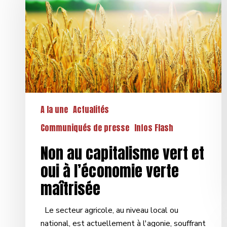
vert
et
oui
à
l’économie
verte
maîtrisée
A la une
Actualités
Communiqués de presse
Infos Flash
Non au capitalisme vert et
oui à l’économie verte
maîtrisée
Le secteur agricole, au niveau local ou
national, est actuellement à l'agonie, souffrant