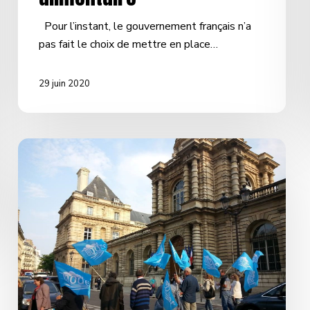
Pour l’instant, le gouvernement français n’a
pas fait le choix de mettre en place…
29 juin 2020
Manifestation
nationale
du
Modef
–
Jeudi
18
Juin
14h30
à