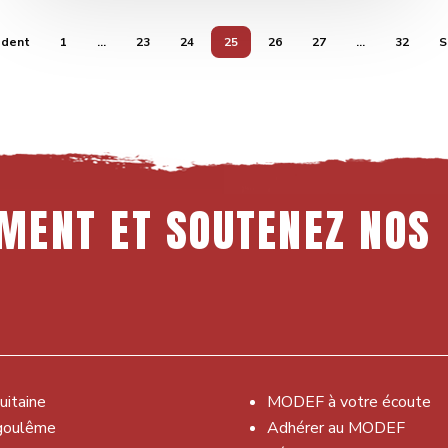
édent
1
…
23
24
25
26
27
…
32
S
MENT
ET
SOUTENEZ
NOS
uitaine
MODEF à votre écoute
goulême
Adhérer au MODEF