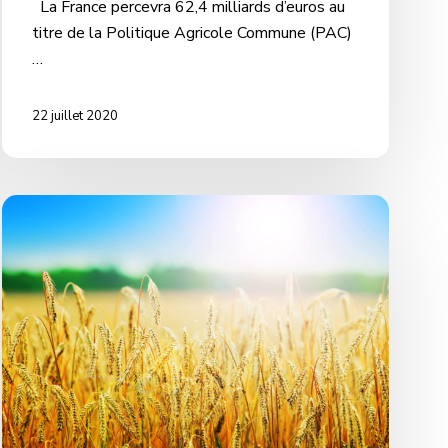
La France percevra 62,4 milliards d’euros au
titre de la Politique Agricole Commune (PAC)
…
22 juillet 2020
Un
plan
protéines
pour
l’autonomie
en
alimentation
animale