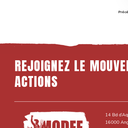
Préc
REJOIGNEZ
LE
MOUVE
ACTIONS
14 Bd d’Aq
16000 An