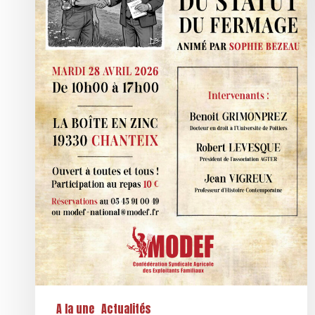
du
statut
du
fermage
le
mardi
28
avril
2026
à
Chanteix
(Corrèze)
A la une
Actualités