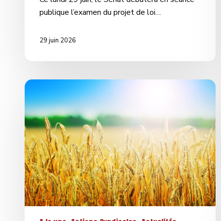
publique l’examen du projet de loi…
29 juin 2026
L’exploitation
agricole
à
la
croisée
des
chemins
–
Un
colloque
pour