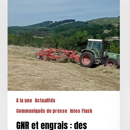
engrais
:
des
annonces
insuffisantes
A la une
Actualités
Communiqués de presse
Infos Flash
GNR et engrais : des