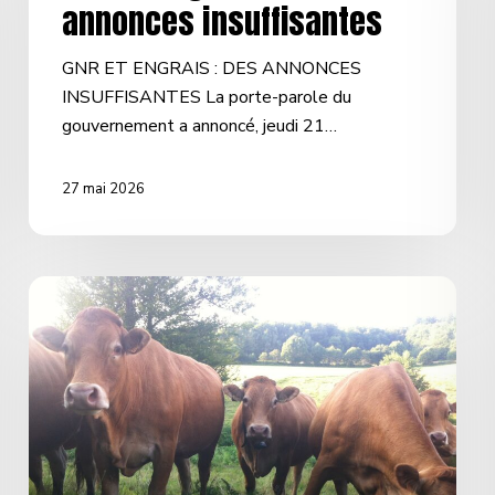
annonces insuffisantes
GNR ET ENGRAIS : DES ANNONCES
INSUFFISANTES La porte-parole du
gouvernement a annoncé, jeudi 21…
27 mai 2026
MERCOSUR
:
Un
déni
de
démocratie