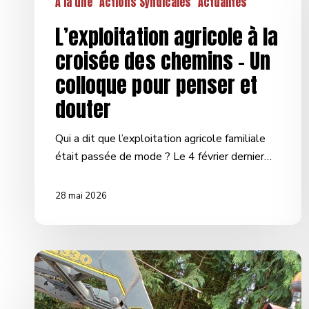
A la une
Actions Syndicales
Actualités
penser
et
L’exploitation agricole à la
douter
croisée des chemins – Un
colloque pour penser et
douter
Qui a dit que l’exploitation agricole familiale
était passée de mode ? Le 4 février dernier…
28 mai 2026
GNR
:
Une