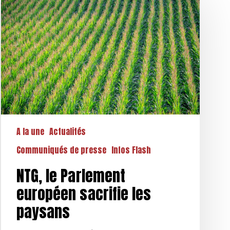
le
Parlement
européen
sacrifie
les
paysans
A la une
Actualités
Communiqués de presse
Infos Flash
NTG, le Parlement
européen sacrifie les
paysans