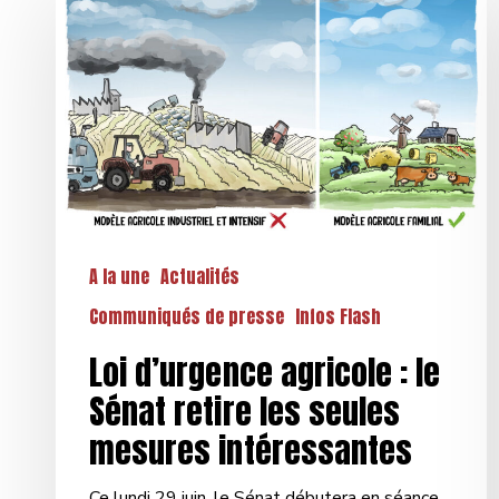
d’urgence
agricole
:
le
Sénat
retire
les
seules
mesures
intéressantes
A la une
Actualités
Communiqués de presse
Infos Flash
Loi d’urgence agricole : le
Sénat retire les seules
mesures intéressantes
Ce lundi 29 juin, le Sénat débutera en séance