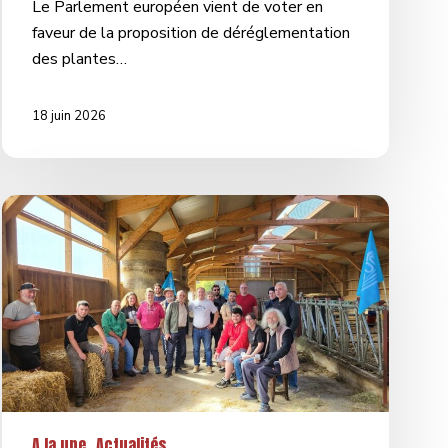
Le Parlement européen vient de voter en
faveur de la proposition de déréglementation
des plantes…
18 juin 2026
Oui
à
la
proposition
de
loi
sur
les
retraites
agricoles
A la une
Actualités