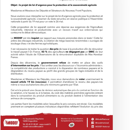
de
loi
d’urgence
pour
la
protection
et
la
souveraineté
agricole