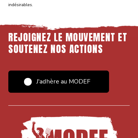
indésirables.
REJOIGNEZ
LE
MOUVEMENT
ET
SOUTENEZ
NOS
ACTIONS
J'adhère au MODEF