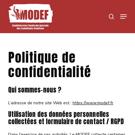
Skip
to
Menu
search
main
content
Politique de
confidentialité
Qui sommes-nous ?
L’adresse de notre site Web est :
https://www.modef.fr
Utilisation des données personnelles
collectées et formulaire de contact / RGPD
Dans l’exercice de ses activités, Le MODEF collecte certaines