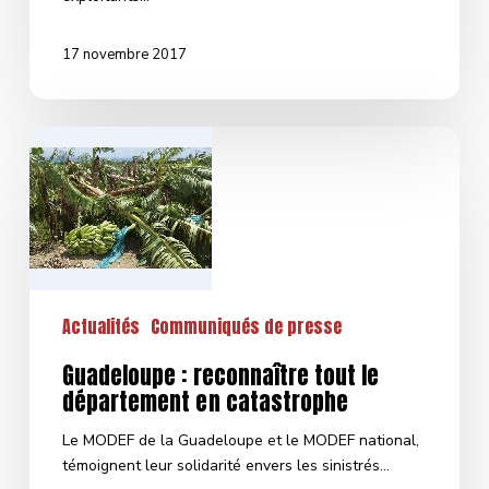
17 novembre 2017
Guadeloupe
:
reconnaître
tout
le
département
en
catastrophe
Actualités
Communiqués de presse
Guadeloupe : reconnaître tout le
département en catastrophe
Le MODEF de la Guadeloupe et le MODEF national,
témoignent leur solidarité envers les sinistrés…