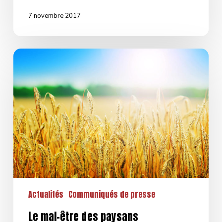
7 novembre 2017
Le
mal-
être
des
paysans
Actualités
Communiqués de presse
Le mal-être des paysans