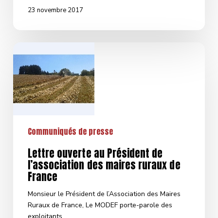
23 novembre 2017
Lettre
ouverte
au
Président
de
l’association
des
maires
Communiqués de presse
ruraux
de
Lettre ouverte au Président de
France
l’association des maires ruraux de
France
Monsieur le Président de l’Association des Maires
Ruraux de France, Le MODEF porte-parole des
exploitants…