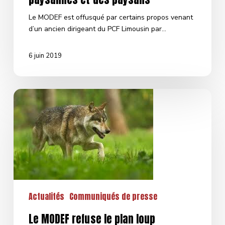
Le MODEF est offusqué par certains propos venant
d’un ancien dirigeant du PCF Limousin par…
6 juin 2019
Le
MODEF
refuse
le
plan
loup
Actualités
Communiqués de presse
Le MODEF refuse le plan loup