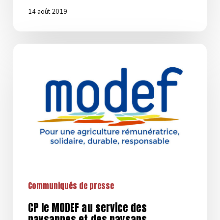
de
14 août 2019
Marne
et
Hauts
CP
de
le
Seine
MODEF
au
service
des
paysannes
et
des
paysans
Communiqués de presse
CP le MODEF au service des
paysannes et des paysans