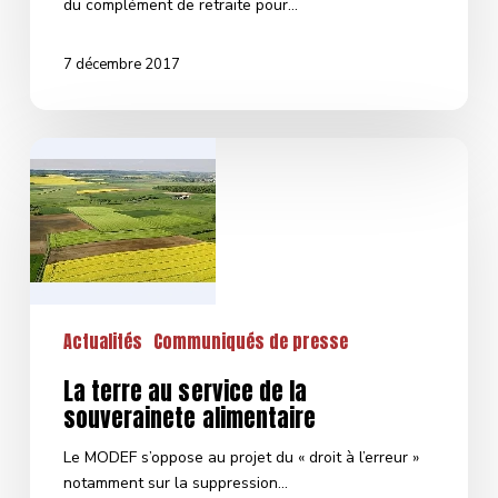
du complément de retraite pour…
7 décembre 2017
La
terre
au
service
de
la
souverainete
alimentaire
Actualités
Communiqués de presse
La terre au service de la
souverainete alimentaire
Le MODEF s’oppose au projet du « droit à l’erreur »
notamment sur la suppression…