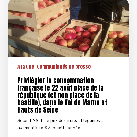
Privilégier
la
consommation
française
le
22
août
place
de
A la une
Communiqués de presse
la
république
Privilégier la consommation
(et
française le 22 août place de la
non
république (et non place de la
place
bastille), dans le Val de Marne et
de
Hauts de Seine
la
bastille),
Selon l’INSEE, le prix des fruits et légumes a
dans
augmenté de 6,7 % cette année…
le
Val