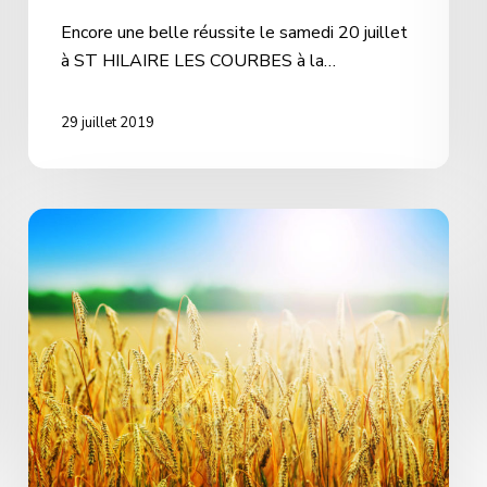
Encore une belle réussite le samedi 20 juillet
à ST HILAIRE LES COURBES à la…
29 juillet 2019
Non
a
la
baisse
des
pensions-
tous
dans
la
rue