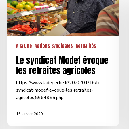
syndicat
Modef
évoque
les
retraites
agricoles
A la une
Actions Syndicales
Actualités
Le syndicat Modef évoque
les retraites agricoles
https://www.ladepeche.fr/2020/01/16/le-
syndicat-modef-evoque-les-retraites-
agricoles,8664955.php
16 janvier 2020