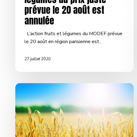
prévue le 20 août est
annulée
L’action fruits et légumes du MODEF prévue
le 20 août en région parisienne est…
27 juillet 2020
Mobilisez-
vous
le
22
mars
pour
défendre