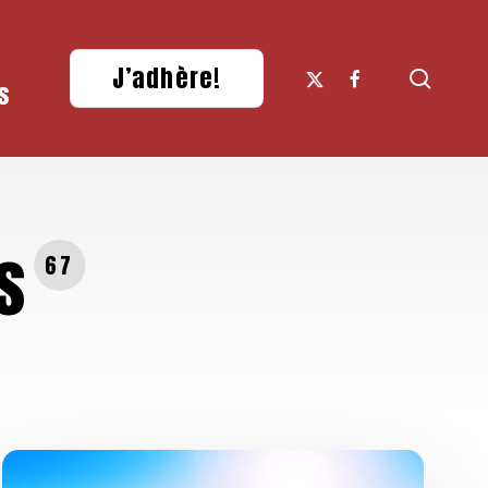
x-
facebook
J’adhère!
searc
s
twitter
s
67
Compte-