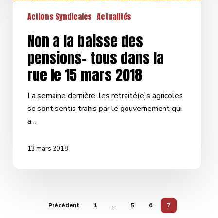
le
Actions Syndicales
Actualités
15
mars
Non a la baisse des
2018
pensions- tous dans la
rue le 15 mars 2018
La semaine dernière, les retraité(e)s agricoles
se sont sentis trahis par le gouvernement qui
a…
13 mars 2018
Précédent
1
…
5
6
7