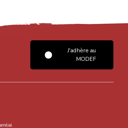
J'adhère au
MODEF
amilial