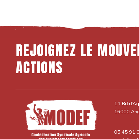
REJOIGNEZ
LE
MOUVE
ACTIONS
14 Bd d’Aq
16000 An
05 45 91 