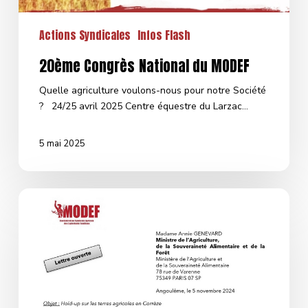
Actions Syndicales
Infos Flash
20ème Congrès National du MODEF
Quelle agriculture voulons-nous pour notre Société
? 24/25 avril 2025 Centre équestre du Larzac…
5 mai 2025
Hold-
up
sur
les
terres
agricoles
en
Corrèze