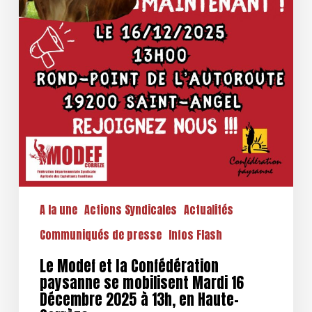
13h,
en
Haute-
Corrèze
A la une
Actions Syndicales
Actualités
Communiqués de presse
Infos Flash
Le Modef et la Confédération
paysanne se mobilisent Mardi 16
Décembre 2025 à 13h, en Haute-