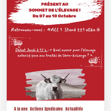
du
7
au
10
octobre
A la une
Actions Syndicales
Actualités