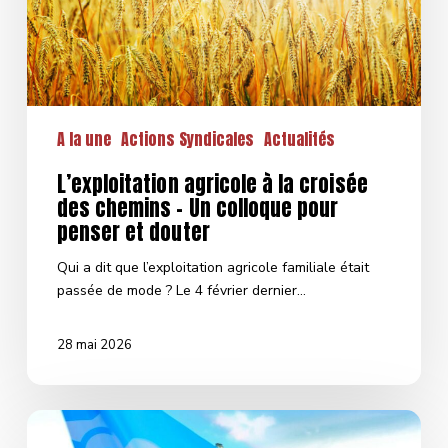
–
Un
colloque
pour
penser
et
A la une
Actions Syndicales
Actualités
douter
L’exploitation agricole à la croisée
des chemins – Un colloque pour
penser et douter
Qui a dit que l’exploitation agricole familiale était
passée de mode ? Le 4 février dernier…
28 mai 2026
Marché
revendicatif