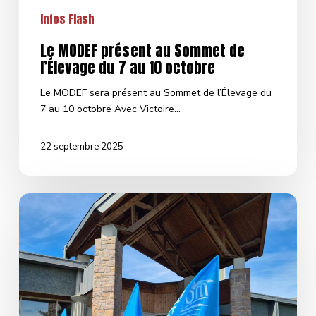
Infos Flash
Le MODEF présent au Sommet de
l’Élevage du 7 au 10 octobre
Le MODEF sera présent au Sommet de l’Élevage du
7 au 10 octobre Avec Victoire…
22 septembre 2025
Le
MODEF
Corrèze
exclu
de
trois
comités
techniques