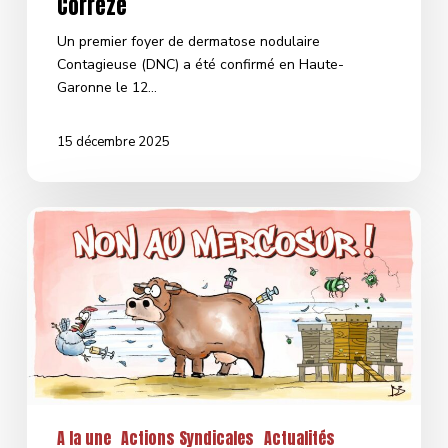
Corrèze
Un premier foyer de dermatose nodulaire
Contagieuse (DNC) a été confirmé en Haute-
Garonne le 12…
15 décembre 2025
Toujours
non
à
l’accord
UE-
MERCOSUR
A la une
Actions Syndicales
Actualités