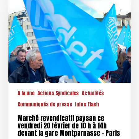
paysan
ce
vendredi
20
février
de
10
h
à
14h
devant
la
gare
A la une
Actions Syndicales
Actualités
Montparnasse
Communiqués de presse
Infos Flash
–
Paris
Marché revendicatif paysan ce
vendredi 20 février de 10 h à 14h
devant la gare Montparnasse – Paris