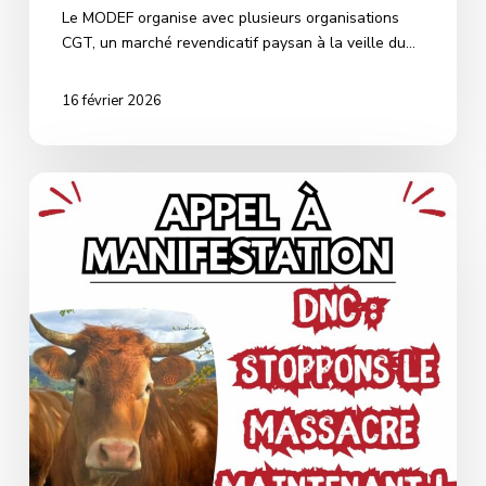
Le MODEF organise avec plusieurs organisations
CGT, un marché revendicatif paysan à la veille du…
16 février 2026
Le
Modef
et
la
Confédération
paysanne
se
mobilisent
Mardi
16
Décembre
2025
à