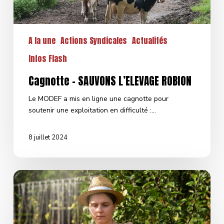
A la une
Actions Syndicales
Actualités
Infos Flash
Cagnotte – SAUVONS L’ELEVAGE ROBION
Le MODEF a mis en ligne une cagnotte pour
soutenir une exploitation en difficulté :…
8 juillet 2024
Journée
internationale
des
droits
des