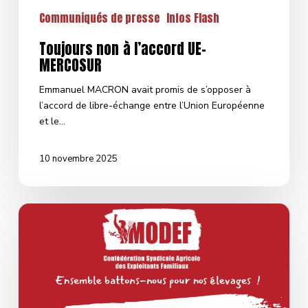
Communiqués de presse
Infos Flash
Toujours non à l’accord UE-
MERCOSUR
Emmanuel MACRON avait promis de s’opposer à
l’accord de libre-échange entre l’Union Européenne
et le…
10 novembre 2025
Le
MODEF
présent
au
Sommet
de
l’Élevage