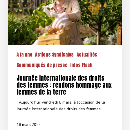
femmes
:
rendons
hommage
aux
femmes
de
la
A la une
Actions Syndicales
Actualités
terre
Communiqués de presse
Infos Flash
Journée internationale des droits
des femmes : rendons hommage aux
femmes de la terre
Aujourd’hui, vendredi 8 mars, à l’occasion de la
Journée Internationale des droits des femmes,…
18 mars 2024