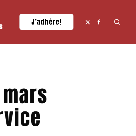
x-
facebook
J’adhère!
searc
s
twitter
2 mars
rvice