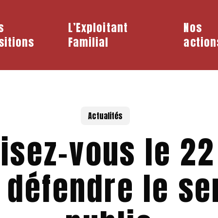
s
L’Exploitant
Nos
sitions
Familial
action
Actualités
isez-vous le 2
 défendre le se