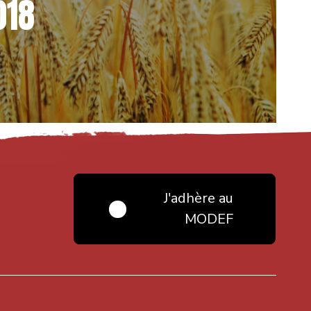
018
J'adhère au
MODEF