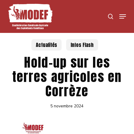
Skip
to
Menu
search
main
content
Actualités
Infos Flash
Hold-up sur les
terres agricoles en
Corrèze
5 novembre 2024