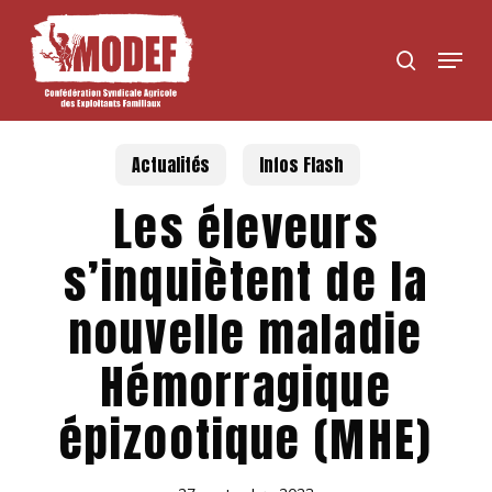
Skip
to
Menu
search
main
content
Actualités
Infos Flash
Les éleveurs
s’inquiètent de la
nouvelle maladie
Hémorragique
épizootique (MHE)