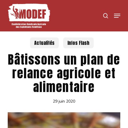
Skip
to
Menu
search
main
content
Actualités
Infos Flash
Bâtissons un plan de
relance agricole et
alimentaire
29 juin 2020