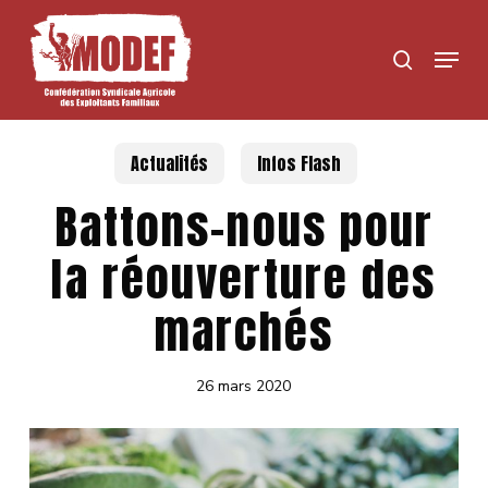
Skip
to
Menu
search
main
content
Actualités
Infos Flash
Battons-nous pour
la réouverture des
marchés
26 mars 2020