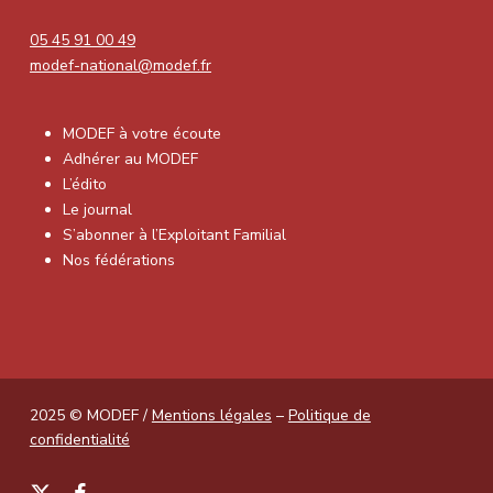
05 45 91 00 49
modef-national@modef.fr
MODEF à votre écoute
Adhérer au MODEF
L’édito
Le journal
S’abonner à l’Exploitant Familial
Nos fédérations
2025 © MODEF /
Mentions légales
–
Politique de
confidentialité
x-
facebook