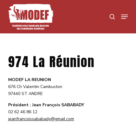
Skip
to
Menu
search
main
content
974 La Réunion
MODEF LA REUNION
676 Ch Valentin Cambuston
97440 ST ANDRE
Président : Jean François SABABADY
02 62 46 86 12
jeanfrancoissababady@gmail.com