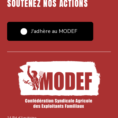
SOUTENEZ NOS ACTIONS
J'adhère au MODEF
14 Bd d’Aquitaine