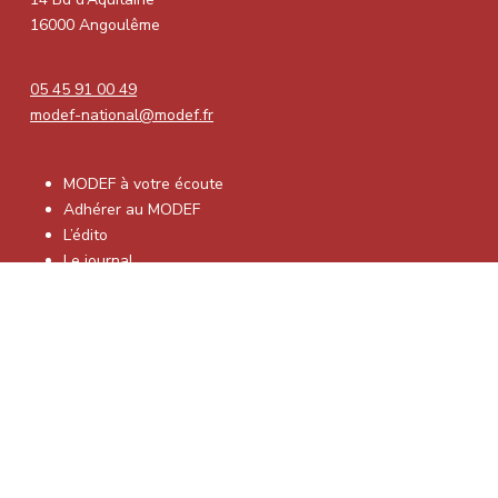
16000 Angoulême
05 45 91 00 49
modef-national@modef.fr
MODEF à votre écoute
Adhérer au MODEF
L’édito
Le journal
S’abonner à l’Exploitant Familial
Nos fédérations
2025 © MODEF /
Mentions légales
–
Politique de
confidentialité