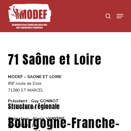
Skip
to
Menu
search
main
content
71 Saône et Loire
MODEF – SAONE ET LOIRE
85F route de Dole
71380 ST MARCEL
Président : Guy GONNOT
Structure régionale
03 85 96 65 85
Bourgogne-Franche-
Animateur : Alexis VANYPRE
06 40 18 83 12