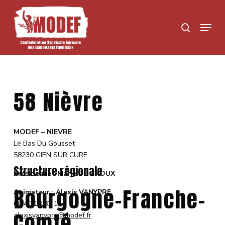
Skip
to
Menu
search
main
content
58 Nièvre
MODEF – NIEVRE
Le Bas Du Gousset
58230 GIEN SUR CURE
Structure régionale
Présidente : Marie DE BROUX
Bourgogne-Franche-
Animateur : Alexis VANYPRE
06 40 18 83 12
Comté
alexisvanypre@modef.fr