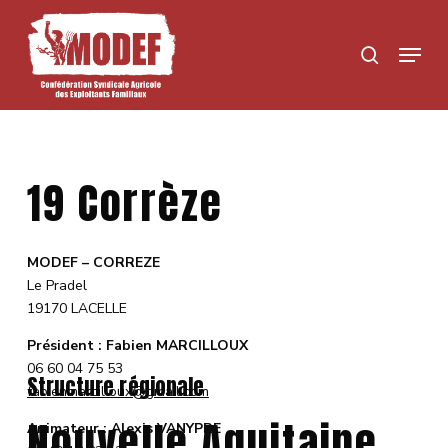
Skip
to
Menu
search
main
content
19 Corrèze
MODEF – CORREZE
Le Pradel
19170 LACELLE
Président : Fabien MARCILLOUX
06 60 04 75 53
Structure régionale
fabienmarcilloux@gmail.com
Nouvelle Aquitaine
Animateur : Alexis VANYPRE