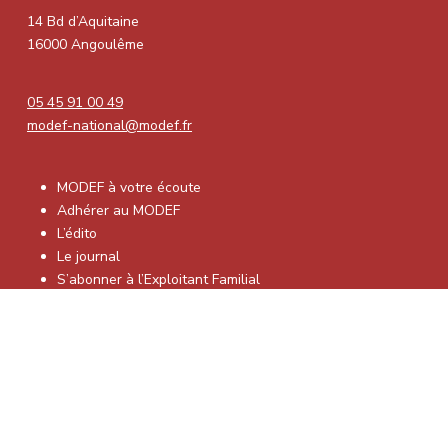
14 Bd d’Aquitaine
16000 Angoulême
05 45 91 00 49
modef-national@modef.fr
MODEF à votre écoute
Adhérer au MODEF
L’édito
Le journal
S’abonner à l’Exploitant Familial
Nos fédérations
2025 © MODEF /
Mentions légales
–
Politique de