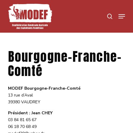
Skip
to
Menu
search
main
content
Bourgogne-Franche-
Comté
MODEF Bourgogne-Franche-Comté
13 rue d’Aval
39380 VAUDREY
Président : Jean CHEY
03 84 81 65 67
06 18 70 68 49