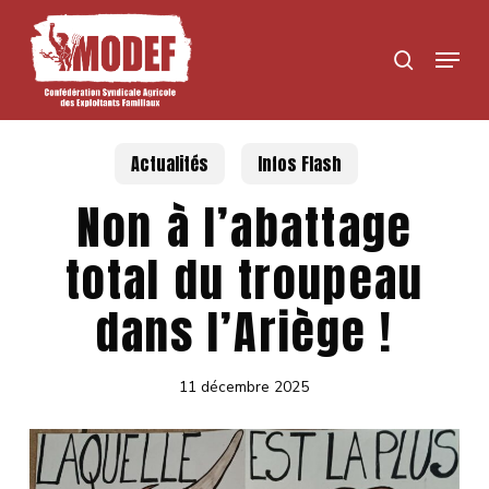
Skip
to
Menu
search
main
content
Actualités
Infos Flash
Non à l’abattage
total du troupeau
dans l’Ariège !
11 décembre 2025