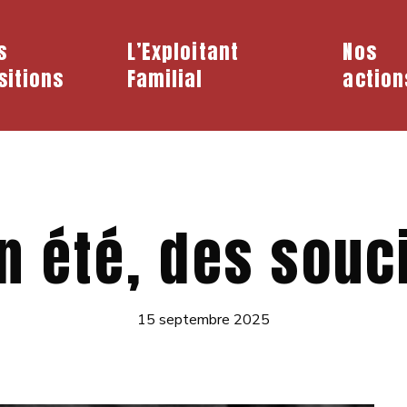
s
L’Exploitant
Nos
sitions
Familial
action
n été, des souc
15 septembre 2025