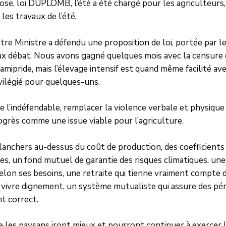
tose, loi DUPLOMB, l’été a été chargé pour les agriculteur
les travaux de l’été.
re Ministre a défendu une proposition de loi, portée par le 
aux débat. Nous avons gagné quelques mois avec la censure
amipride, mais l’élevage intensif est quand même facilité ave
rivilégié pour quelques-uns.
dre l’indéfendable, remplacer la violence verbale et physique
rogrès comme une issue viable pour l’agriculture.
planchers au-dessus du coût de production, des coefficients
, un fond mutuel de garantie des risques climatiques, une 
lon ses besoins, une retraite qui tienne vraiment compte de 
e vivre dignement, un système mutualiste qui assure des pé
t correct.
que les paysans iront mieux et pourront continuer à exercer 