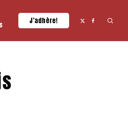
x-
facebook
J’adhère!
searc
s
twitter
is