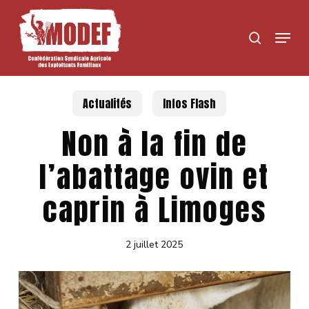
Skip
to
Menu
search
main
content
Actualités
Infos Flash
Non à la fin de
l’abattage ovin et
caprin à Limoges
2 juillet 2025