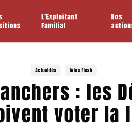
s
L’Exploitant
Nos
sitions
Familial
action
Actualités
Infos Flash
lanchers : les 
oivent voter la l