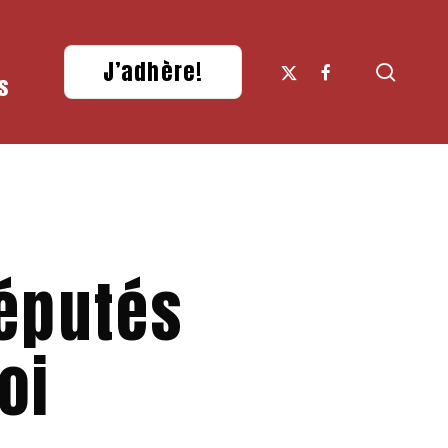
x-
facebook
J’adhère!
searc
s
twitter
Députés
oi