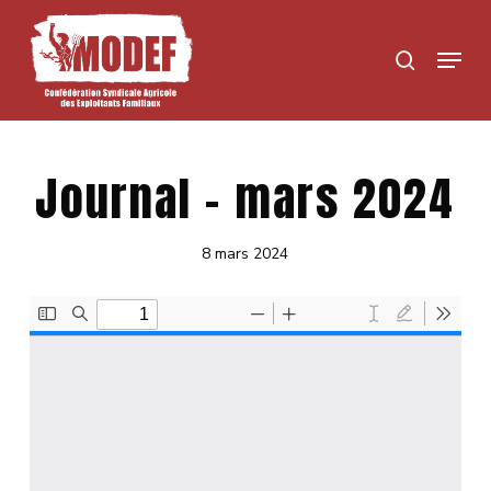
Skip
to
Menu
search
main
content
Journal – mars 2024
8 mars 2024