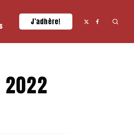
x-
facebook
J’adhère!
searc
s
twitter
r 2022