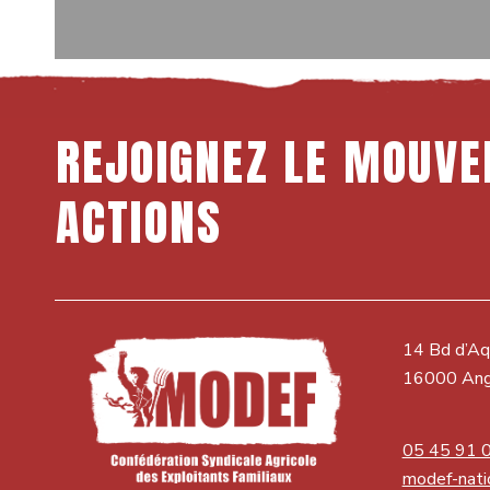
REJOIGNEZ
LE
MOUVE
ACTIONS
14 Bd d’Aq
16000 An
05 45 91 
modef-nati