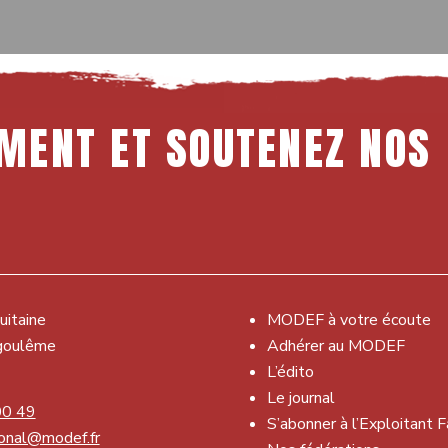
MENT
ET
SOUTENEZ
NOS
uitaine
MODEF à votre écoute
goulême
Adhérer au MODEF
L’édito
Le journal
00 49
S’abonner à l’Exploitant F
onal@modef.fr