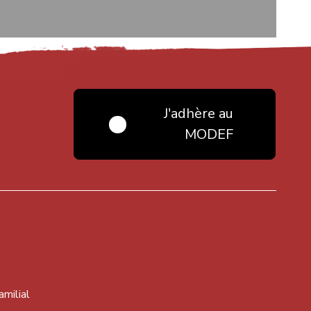
J'adhère au
MODEF
amilial