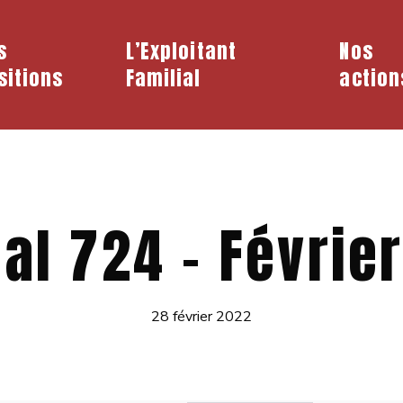
s
L’Exploitant
Nos
sitions
Familial
action
al 724 – Févrie
28 février 2022