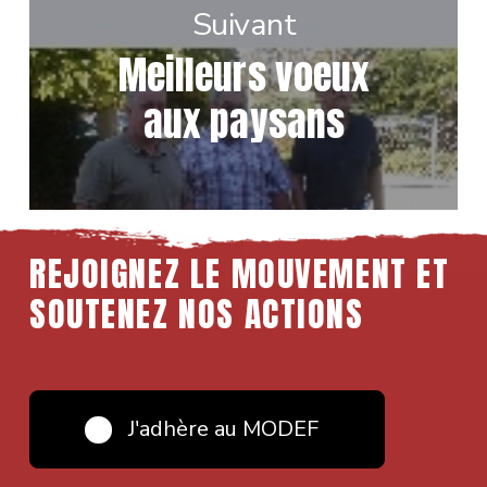
Suivant
Meilleurs voeux
aux paysans
REJOIGNEZ LE MOUVEMENT ET
SOUTENEZ NOS ACTIONS
J'adhère au MODEF