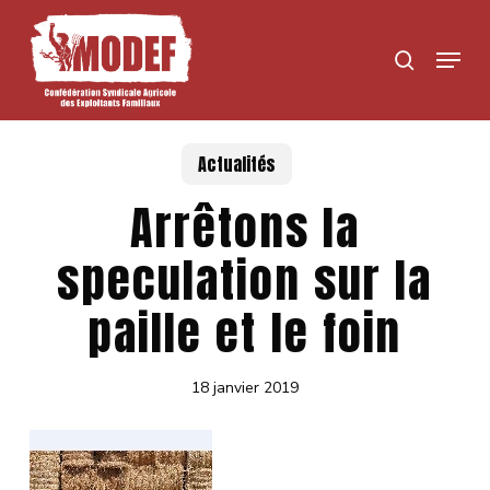
Skip
to
Menu
search
main
content
Actualités
Arrêtons la
speculation sur la
paille et le foin
18 janvier 2019