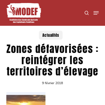
Skip
to
Menu
search
main
content
Actualités
Zones défavorisées :
reintégrer les
territoires d’élevage
9 février 2018