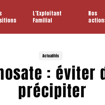
s
L’Exploitant
Nos
sitions
Familial
action
Actualités
hosate : éviter 
précipiter