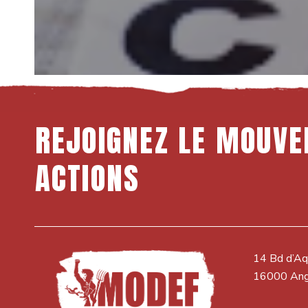
REJOIGNEZ
LE
MOUVE
ACTIONS
14 Bd d’Aq
16000 An