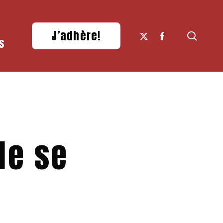
x-
facebook
J’adhère!
searc
s
twitter
de se