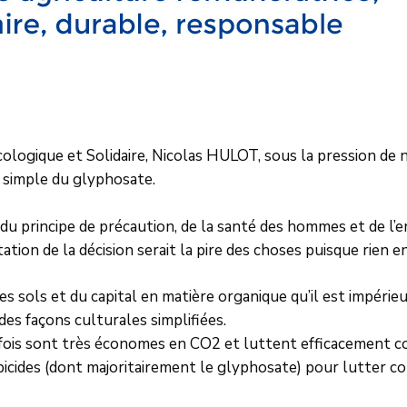
Ecologique et Solidaire, Nicolas HULOT, sous la pression de
t simple du glyphosate.
u principe de précaution, de la santé des hommes et de l’e
tation de la décision serait la pire des choses puisque rien 
es sols et du capital en matière organique qu’il est impéri
des façons culturales simplifiées.
a fois sont très économes en CO2 et luttent efficacement co
rbicides (dont majoritairement le glyphosate) pour lutter c