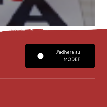
J'adhère au
MODEF