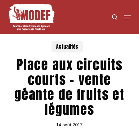
Skip
to
Menu
search
main
content
Actualités
Place aux circuits
courts – vente
géante de fruits et
légumes
14 août 2017