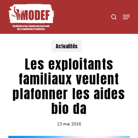
Skip
to
Menu
search
main
content
Actualités
Les exploitants
familiaux veulent
plafonner les aides
bio da
13 mai 2016