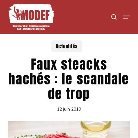
Skip
to
Menu
search
main
content
Actualités
Faux steacks
hachés : le scandale
de trop
12 juin 2019